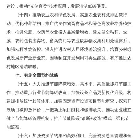
建设，推动“光储直柔”技术应用，发展清洁低碳供暖。
（十四）推动农业农村绿色发展。实施农业农村减排固碳行
动，优化种养结构，推广优良作物畜禽品种和绿色高效栽培养殖技
术，推进化肥、农药等农业投入品减量增效。建立健全秸秆、农
膜、农药包装废弃物、畜禽粪污等农业废弃物收集利用处理体系，
加强秸秆禁烧管控。深入推进农村人居环境整治提升，培育乡村绿
色发展新产业新业态。因地制宜开发利用可再生能源，有序推进农
村地区清洁取暖。
七、实施全面节约战略
（十五）大力推进节能降碳增效。高水平、高质量抓好节能工
作，推动重点行业节能降碳改造，加快设备产品更新换代升级。构
建碳排放统计核算体系，加强固定资产投资项目节能审查，探索开
展项目碳排放评价，严把新上项目能耗和碳排放关。推动企业建立
健全节能降碳管理机制，推广节能降碳“诊断+改造”模式，强化节
能监察。
（十六）加强资源节约集约高效利用。完善资源总量管理和全