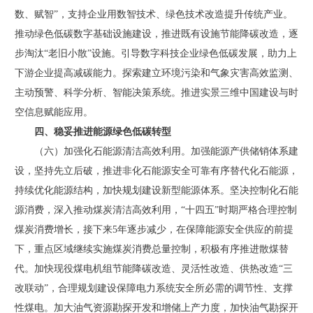
数、赋智”，支持企业用数智技术、绿色技术改造提升传统产业。
推动绿色低碳数字基础设施建设，推进既有设施节能降碳改造，逐
步淘汰“老旧小散”设施。引导数字科技企业绿色低碳发展，助力上
下游企业提高减碳能力。探索建立环境污染和气象灾害高效监测、
主动预警、科学分析、智能决策系统。推进实景三维中国建设与时
空信息赋能应用。
四、稳妥推进能源绿色低碳转型
（六）加强化石能源清洁高效利用。加强能源产供储销体系建
设，坚持先立后破，推进非化石能源安全可靠有序替代化石能源，
持续优化能源结构，加快规划建设新型能源体系。坚决控制化石能
源消费，深入推动煤炭清洁高效利用，“十四五”时期严格合理控制
煤炭消费增长，接下来5年逐步减少，在保障能源安全供应的前提
下，重点区域继续实施煤炭消费总量控制，积极有序推进散煤替
代。加快现役煤电机组节能降碳改造、灵活性改造、供热改造“三
改联动”，合理规划建设保障电力系统安全所必需的调节性、支撑
性煤电。加大油气资源勘探开发和增储上产力度，加快油气勘探开