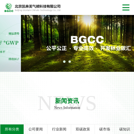
NEWS
新闻资讯
News Information
所有分类
公司要闻
行业新闻
双碳政策
碳市场
碳知识