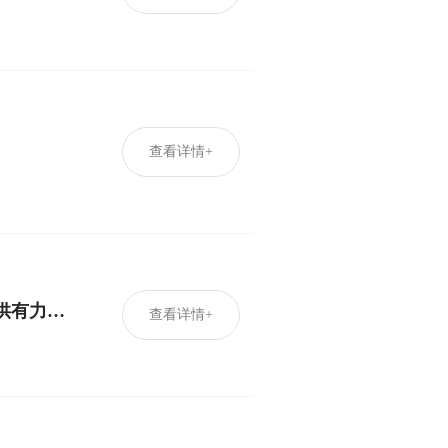
查看详情+
【重磅文件】国家能源局发意见21条！为积极稳妥推进碳达峰碳中和提供有力支撑
查看详情+